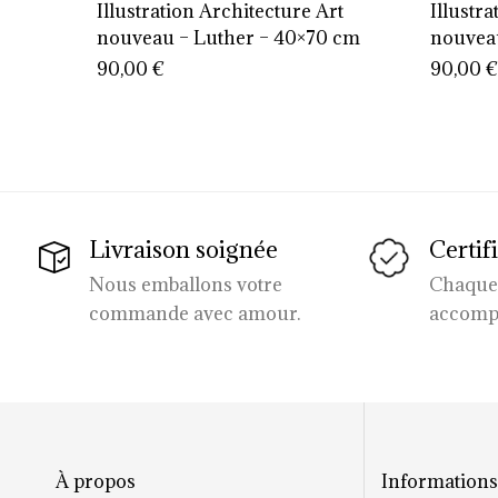
Illustration Architecture Art
Illustr
nouveau – Luther – 40×70 cm
nouveau
70×50 
90,00
€
90,00
€
Livraison soignée
Certif
Nous emballons votre
Chaque i
commande avec amour.
accompa
À propos
Information