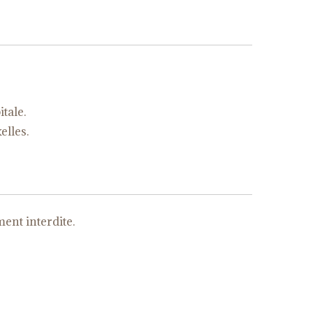
tale.
elles.
ent interdite.