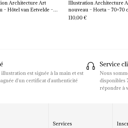
ation Architecture Art
Illustration Architecture A
 – Hôtel van Eetvelde –
nouveau – Horta – 70×70
cm
110,00
€
ié
Service cl
llustration est signée à la main et est
Nous somm
gnée d'un certificat d'authenticité
disponibles 
répondre à v
s
Services
Insc