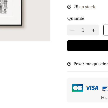
29
en stock
Quantité
Poser ma questio
Pou