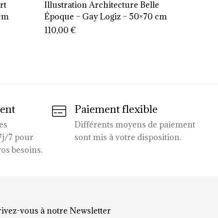
rt
Illustration Architecture Belle
Illustr
 cm
Époque – Gay Logiz – 50×70 cm
nouvea
110,00
€
90,00
ient
Paiement flexible
es
Différents moyens de paiement
7j/7 pour
sont mis à votre disposition.
os besoins.
rivez-vous à notre Newsletter